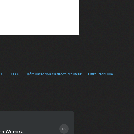
us
C.G.U.
Rémunération en droits d'auteur
Offre Premium
ien Witecka