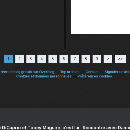
1
2
3
4
5
6
7
8
9
>
>>
réer un blog gratuit sur Overblog
Top articles
Contact
Signaler un ab
Cookies et données personnelles
Préférences cookies
 DiCaprio et Tobey Maguire, c'est lui ! Rencontre avec Dam