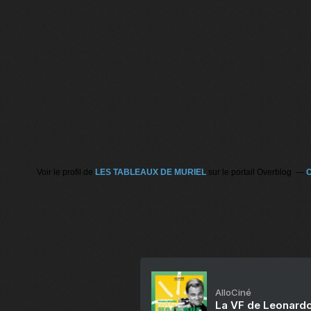
Voir le profil de
LES TABLEAUX DE MURIEL
sur le portail Overblog
C
AlloCiné
La VF de Leonardo