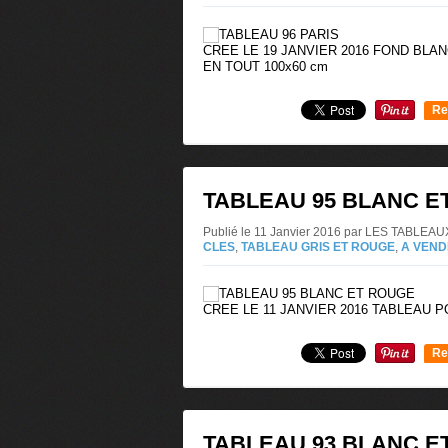
CREE LE 19 JANVIER 2016 FOND BLA
EN TOUT 100x60 cm
Re
0
TABLEAU 95 BLANC E
Publié le 11 Janvier 2016 par LES TABLE
CLES
,
TABLEAU GRIS ET ROUGE
,
A VEN
CREE LE 11 JANVIER 2016 TABLEAU 
Re
0
TABLEAU 93 BLANC E